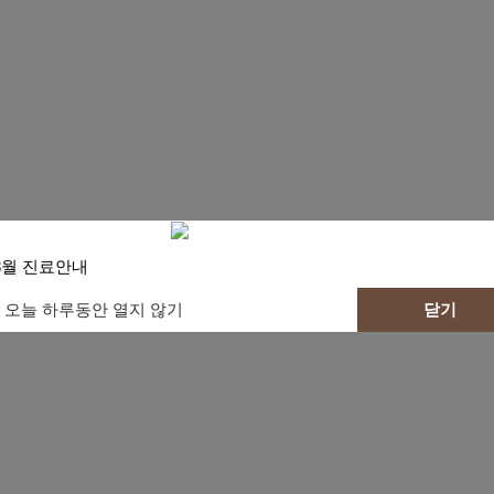
360-2808
✧ 안양로 285번지 3층
임플란
라미네이트 보철 & 미
일반진
턱관절치
틀
트
백
료
료
니
8월 진료안내
오늘 하루동안 열지 않기
닫기